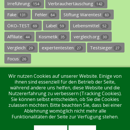
Irreführung
Verbrauchertäuschung
154
142
Fake
Fehler
Stiftung Warentest
131
84
83
ÖKO-TEST
Label
Lebensmittel
69
59
52
Affiliate
Kosmetik
vergleich.org
44
35
30
Vergleich
expertentesten
Testsieger
29
27
27
Focus
26
Wir nutzen Cookies auf unserer Website. Einige von
ihnen sind essenziell für den Betrieb der Seite,
während andere uns helfen, diese Website und die
Nutzererfahrung zu verbessern (Tracking Cookies).
Sie können selbst entscheiden, ob Sie die Cookies
Impressum
Datenschutz
Über uns
Kontakt
zulassen möchten. Bitte beachten Sie, dass bei einer
Ablehnung womöglich nicht mehr alle
Funktionalitäten der Seite zur Verfügung stehen.
Tags
Unterstützen Sie uns!
Login