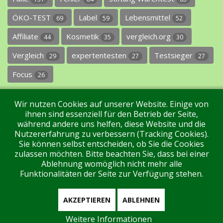
ÖKO-TEST
Label
Lebensmittel
69
59
52
Affiliate
Kosmetik
vergleich.org
44
35
30
Vergleich
expertentesten
Testsieger
29
27
27
Focus
26
Wir nutzen Cookies auf unserer Website. Einige von
ihnen sind essenziell für den Betrieb der Seite,
während andere uns helfen, diese Website und die
Nutzererfahrung zu verbessern (Tracking Cookies).
Sie können selbst entscheiden, ob Sie die Cookies
Impressum
Datenschutz
Über uns
Kontakt
zulassen möchten. Bitte beachten Sie, dass bei einer
Ablehnung womöglich nicht mehr alle
Funktionalitäten der Seite zur Verfügung stehen.
Tags
Unterstützen Sie uns!
Login
AKZEPTIEREN
ABLEHNEN
Weitere Informationen
Aktuell sind 192 Gäste und keine Mitglieder online