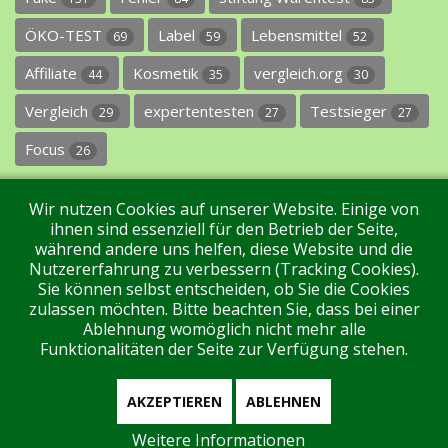
ÖKO-TEST
Label
Lebensmittel
69
59
52
Affiliate
Kosmetik
vergleich.org
44
35
30
Vergleich
expertentesten
Testsieger
29
27
27
Focus
26
Wir nutzen Cookies auf unserer Website. Einige von
ihnen sind essenziell für den Betrieb der Seite,
während andere uns helfen, diese Website und die
Nutzererfahrung zu verbessern (Tracking Cookies).
Sie können selbst entscheiden, ob Sie die Cookies
Impressum
Datenschutz
Über uns
Kontakt
zulassen möchten. Bitte beachten Sie, dass bei einer
Ablehnung womöglich nicht mehr alle
Funktionalitäten der Seite zur Verfügung stehen.
Tags
Unterstützen Sie uns!
Login
AKZEPTIEREN
ABLEHNEN
Weitere Informationen
Aktuell sind 223 Gäste und keine Mitglieder online