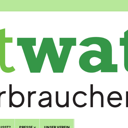
USST?
PRESSE
UNSER VEREIN