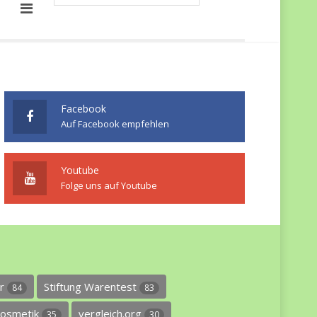
Facebook
Auf Facebook empfehlen
Youtube
Folge uns auf Youtube
er
Stiftung Warentest
84
83
osmetik
vergleich.org
35
30