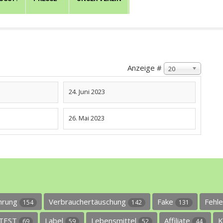
Anzeige #
20
24. Juni 2023
26. Mai 2023
ührung
Verbrauchertäuschung
Fake
Fehl
154
142
131
TEST
Label
Lebensmittel
Affiliate
K
69
59
52
44