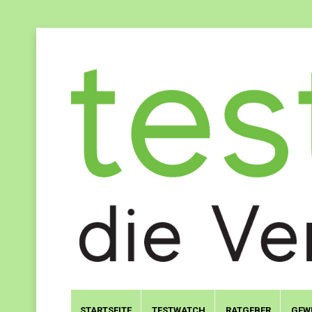
STARTSEITE
TESTWATCH
RATGEBER
GEW