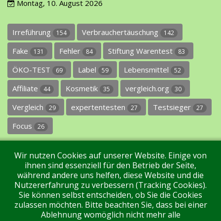
Montag, 10. August 2026
Irreführung
Verbrauchertäuschung
154
142
Fake
Fehler
Stiftung Warentest
131
84
83
ÖKO-TEST
Label
Lebensmittel
69
59
52
Affiliate
Kosmetik
vergleich.org
44
35
30
Vergleich
expertentesten
Testsieger
29
27
27
Focus
26
Wir nutzen Cookies auf unserer Website. Einige von
ihnen sind essenziell für den Betrieb der Seite,
während andere uns helfen, diese Website und die
Nutzererfahrung zu verbessern (Tracking Cookies).
Sie können selbst entscheiden, ob Sie die Cookies
Impressum
Datenschutz
Über uns
Kontakt
zulassen möchten. Bitte beachten Sie, dass bei einer
Ablehnung womöglich nicht mehr alle