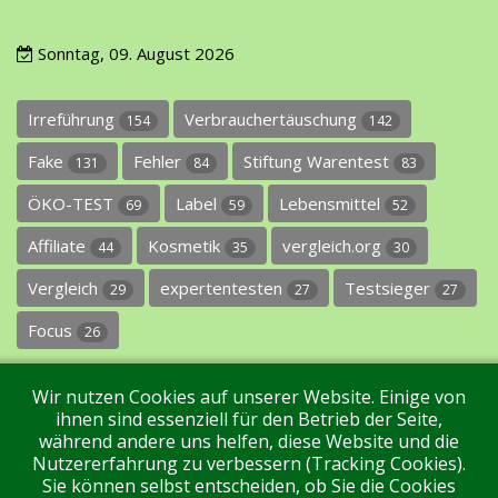
Sonntag, 09. August 2026
Irreführung
Verbrauchertäuschung
154
142
Fake
Fehler
Stiftung Warentest
131
84
83
ÖKO-TEST
Label
Lebensmittel
69
59
52
Affiliate
Kosmetik
vergleich.org
44
35
30
Vergleich
expertentesten
Testsieger
29
27
27
Focus
26
Wir nutzen Cookies auf unserer Website. Einige von
ihnen sind essenziell für den Betrieb der Seite,
während andere uns helfen, diese Website und die
Nutzererfahrung zu verbessern (Tracking Cookies).
Sie können selbst entscheiden, ob Sie die Cookies