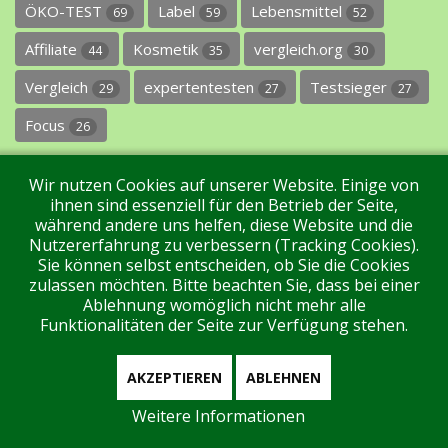
ÖKO-TEST
Label
Lebensmittel
69
59
52
Affiliate
Kosmetik
vergleich.org
44
35
30
Vergleich
expertentesten
Testsieger
29
27
27
Focus
26
Wir nutzen Cookies auf unserer Website. Einige von
ihnen sind essenziell für den Betrieb der Seite,
während andere uns helfen, diese Website und die
Nutzererfahrung zu verbessern (Tracking Cookies).
Sie können selbst entscheiden, ob Sie die Cookies
Impressum
Datenschutz
Über uns
Kontakt
zulassen möchten. Bitte beachten Sie, dass bei einer
Ablehnung womöglich nicht mehr alle
Funktionalitäten der Seite zur Verfügung stehen.
Tags
Unterstützen Sie uns!
Login
AKZEPTIEREN
ABLEHNEN
Weitere Informationen
Aktuell sind 50 Gäste und keine Mitglieder online