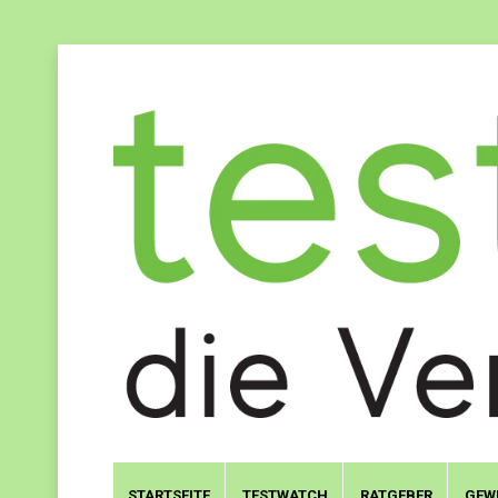
STARTSEITE
TESTWATCH
RATGEBER
GEW