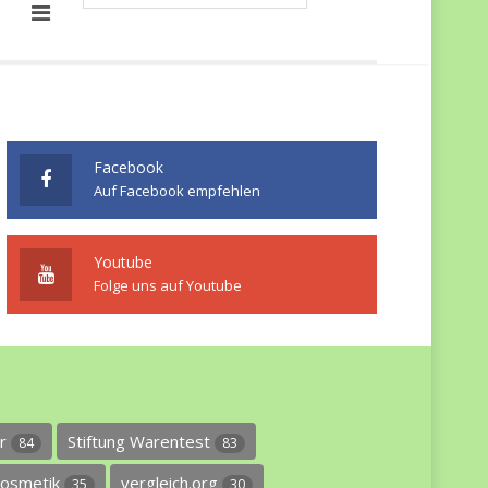
Facebook
Auf Facebook empfehlen
Youtube
Folge uns auf Youtube
er
Stiftung Warentest
84
83
osmetik
vergleich.org
35
30