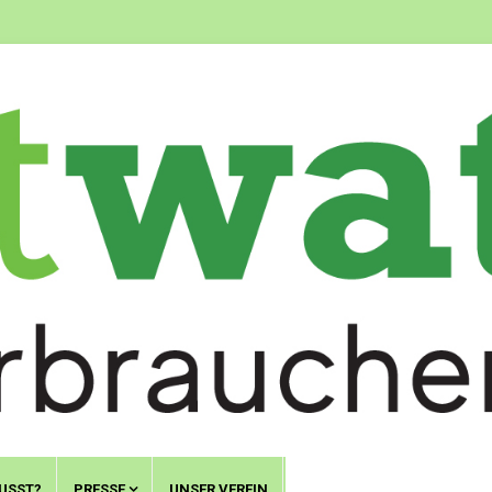
USST?
PRESSE
UNSER VEREIN