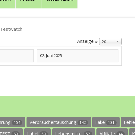
 Testwatch
Anzeige #
20
02. Juni 2025
ührung
Verbrauchertäuschung
Fake
Fehl
154
142
131
TEST
Label
Lebensmittel
Affiliate
K
69
59
52
44