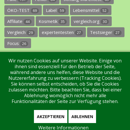
ÖKO-TEST
Label
Lebensmittel
69
59
52
Affiliate
Kosmetik
vergleich.org
44
35
30
Vergleich
expertentesten
Testsieger
29
27
27
Focus
26
Wir nutzen Cookies auf unserer Website. Einige von
ihnen sind essenziell für den Betrieb der Seite,
während andere uns helfen, diese Website und die
Nutzererfahrung zu verbessern (Tracking Cookies).
Sie können selbst entscheiden, ob Sie die Cookies
Impressum
Datenschutz
Über uns
Kontakt
zulassen möchten. Bitte beachten Sie, dass bei einer
Ablehnung womöglich nicht mehr alle
Funktionalitäten der Seite zur Verfügung stehen.
Tags
Unterstützen Sie uns!
Login
AKZEPTIEREN
ABLEHNEN
Weitere Informationen
Aktuell sind 215 Gäste und keine Mitglieder online