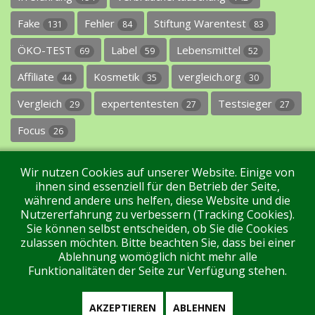
Fake
Fehler
Stiftung Warentest
131
84
83
ÖKO-TEST
Label
Lebensmittel
69
59
52
Affiliate
Kosmetik
vergleich.org
44
35
30
Vergleich
expertentesten
Testsieger
29
27
27
Focus
26
Wir nutzen Cookies auf unserer Website. Einige von
ihnen sind essenziell für den Betrieb der Seite,
während andere uns helfen, diese Website und die
Nutzererfahrung zu verbessern (Tracking Cookies).
Sie können selbst entscheiden, ob Sie die Cookies
Impressum
Datenschutz
Über uns
Kontakt
zulassen möchten. Bitte beachten Sie, dass bei einer
Ablehnung womöglich nicht mehr alle
Funktionalitäten der Seite zur Verfügung stehen.
Tags
Unterstützen Sie uns!
Login
AKZEPTIEREN
ABLEHNEN