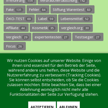
Irreführung
Verbrauchertäuschung
154
142
Fake
Fehler
Stiftung Warentest
131
84
83
ÖKO-TEST
Label
Lebensmittel
69
59
52
Affiliate
Kosmetik
vergleich.org
44
35
30
Vergleich
expertentesten
Testsieger
29
27
27
Focus
26
Wir nutzen Cookies auf unserer Website. Einige von
ihnen sind essenziell für den Betrieb der Seite,
während andere uns helfen, diese Website und die
Nutzererfahrung zu verbessern (Tracking Cookies).
Sie können selbst entscheiden, ob Sie die Cookies
Impressum
Datenschutz
Über uns
Kontakt
zulassen möchten. Bitte beachten Sie, dass bei einer
Ablehnung womöglich nicht mehr alle
Funktionalitäten der Seite zur Verfügung stehen.
Tags
Unterstützen Sie uns!
Login
AKZEPTIEREN
ABLEHNEN