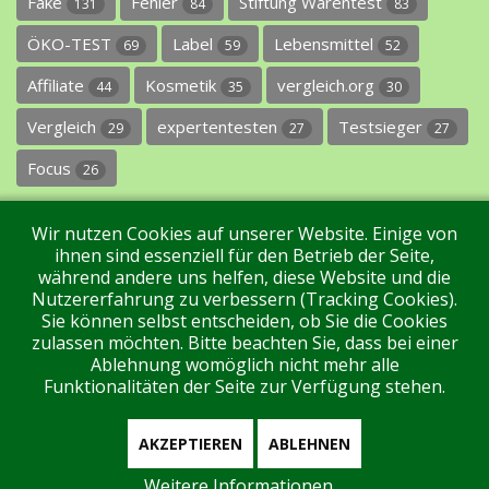
Fake
Fehler
Stiftung Warentest
131
84
83
ÖKO-TEST
Label
Lebensmittel
69
59
52
Affiliate
Kosmetik
vergleich.org
44
35
30
Vergleich
expertentesten
Testsieger
29
27
27
Focus
26
Wir nutzen Cookies auf unserer Website. Einige von
ihnen sind essenziell für den Betrieb der Seite,
während andere uns helfen, diese Website und die
Nutzererfahrung zu verbessern (Tracking Cookies).
Sie können selbst entscheiden, ob Sie die Cookies
Impressum
Datenschutz
Über uns
Kontakt
zulassen möchten. Bitte beachten Sie, dass bei einer
Ablehnung womöglich nicht mehr alle
Funktionalitäten der Seite zur Verfügung stehen.
Tags
Unterstützen Sie uns!
Login
AKZEPTIEREN
ABLEHNEN
Weitere Informationen
Aktuell sind 34 Gäste und keine Mitglieder online