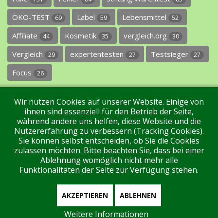
ÖKO-TEST
Label
Lebensmittel
69
59
52
Affiliate
Kosmetik
vergleich.org
44
35
30
Vergleich
expertentesten
Testsieger
29
27
27
Focus
26
Wir nutzen Cookies auf unserer Website. Einige von
ihnen sind essenziell für den Betrieb der Seite,
während andere uns helfen, diese Website und die
Nutzererfahrung zu verbessern (Tracking Cookies).
Sie können selbst entscheiden, ob Sie die Cookies
Impressum
Datenschutz
Über uns
Kontakt
zulassen möchten. Bitte beachten Sie, dass bei einer
Ablehnung womöglich nicht mehr alle
Funktionalitäten der Seite zur Verfügung stehen.
Tags
Unterstützen Sie uns!
Login
AKZEPTIEREN
ABLEHNEN
Weitere Informationen
Aktuell sind 126 Gäste und keine Mitglieder online