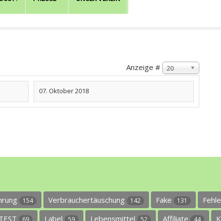
Anzeige #
20
07. Oktober 2018
ührung
Verbrauchertäuschung
Fake
Fehl
154
142
131
TEST
Label
Lebensmittel
Affiliate
K
69
59
52
44