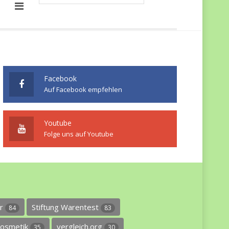
Facebook
Auf Facebook empfehlen
Youtube
Folge uns auf Youtube
er
Stiftung Warentest
84
83
osmetik
vergleich.org
35
30