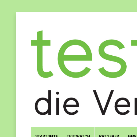
STARTSEITE
TESTWATCH
RATGEBER
GEW