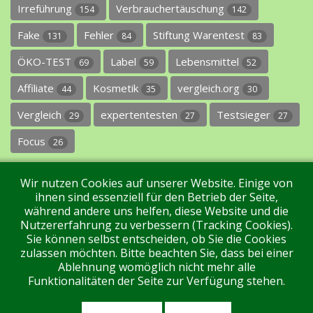
Irreführung
Verbrauchertäuschung
154
142
Fake
Fehler
Stiftung Warentest
131
84
83
ÖKO-TEST
Label
Lebensmittel
69
59
52
Affiliate
Kosmetik
vergleich.org
44
35
30
Vergleich
expertentesten
Testsieger
29
27
27
Focus
26
Wir nutzen Cookies auf unserer Website. Einige von
ihnen sind essenziell für den Betrieb der Seite,
während andere uns helfen, diese Website und die
Nutzererfahrung zu verbessern (Tracking Cookies).
Sie können selbst entscheiden, ob Sie die Cookies
Impressum
Datenschutz
Über uns
Kontakt
zulassen möchten. Bitte beachten Sie, dass bei einer
Ablehnung womöglich nicht mehr alle
Funktionalitäten der Seite zur Verfügung stehen.
Tags
Unterstützen Sie uns!
Login