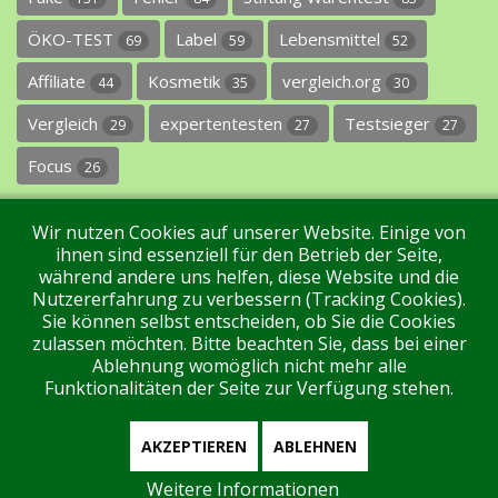
ÖKO-TEST
Label
Lebensmittel
69
59
52
Affiliate
Kosmetik
vergleich.org
44
35
30
Vergleich
expertentesten
Testsieger
29
27
27
Focus
26
Wir nutzen Cookies auf unserer Website. Einige von
ihnen sind essenziell für den Betrieb der Seite,
während andere uns helfen, diese Website und die
Nutzererfahrung zu verbessern (Tracking Cookies).
Sie können selbst entscheiden, ob Sie die Cookies
Impressum
Datenschutz
Über uns
Kontakt
zulassen möchten. Bitte beachten Sie, dass bei einer
Ablehnung womöglich nicht mehr alle
Funktionalitäten der Seite zur Verfügung stehen.
Tags
Unterstützen Sie uns!
Login
AKZEPTIEREN
ABLEHNEN
Weitere Informationen
Aktuell sind 147 Gäste und keine Mitglieder online