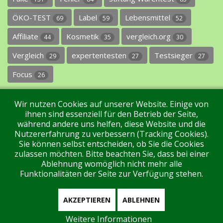
ÖKO-TEST
Label
Lebensmittel
69
59
52
Affiliate
Kosmetik
vergleich.org
44
35
30
Vergleich
expertentesten
Testsieger
29
27
27
Focus
26
Wir nutzen Cookies auf unserer Website. Einige von
ihnen sind essenziell für den Betrieb der Seite,
während andere uns helfen, diese Website und die
Nutzererfahrung zu verbessern (Tracking Cookies).
Sie können selbst entscheiden, ob Sie die Cookies
Impressum
Datenschutz
Über uns
Kontakt
zulassen möchten. Bitte beachten Sie, dass bei einer
Ablehnung womöglich nicht mehr alle
Funktionalitäten der Seite zur Verfügung stehen.
Tags
Unterstützen Sie uns!
Login
AKZEPTIEREN
ABLEHNEN
Weitere Informationen
Aktuell sind 104 Gäste und keine Mitglieder online