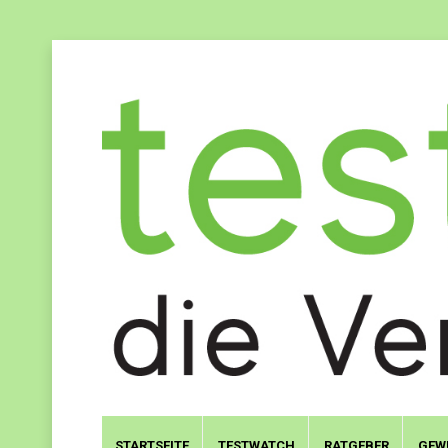
STARTSEITE
TESTWATCH
RATGEBER
GEW