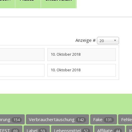
Anzeige #
20
10. Oktober 2018
10. Oktober 2018
ührung
Verbrauchertäuschung
Fake
Fehl
154
142
131
TEST
Label
Lebensmittel
Affiliate
K
69
59
52
44