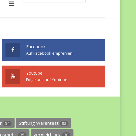
Facebook
Auf Facebook empfehlen
Youtube
Folge uns auf Youtube
er
Stiftung Warentest
84
83
osmetik
vergleich.org
35
30