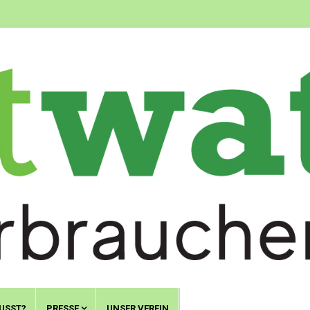
USST?
PRESSE
UNSER VEREIN