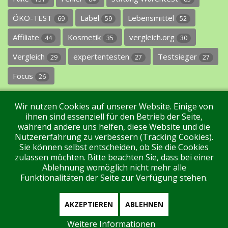
ÖKO-TEST
Label
Lebensmittel
69
59
52
Affiliate
Kosmetik
vergleich.org
44
35
30
Vergleich
expertentesten
Testsieger
29
27
27
Focus
26
Wir nutzen Cookies auf unserer Website. Einige von
ihnen sind essenziell für den Betrieb der Seite,
während andere uns helfen, diese Website und die
Nutzererfahrung zu verbessern (Tracking Cookies).
Sie können selbst entscheiden, ob Sie die Cookies
Impressum
Datenschutz
Über uns
Kontakt
zulassen möchten. Bitte beachten Sie, dass bei einer
Ablehnung womöglich nicht mehr alle
Funktionalitäten der Seite zur Verfügung stehen.
Tags
Unterstützen Sie uns!
Login
AKZEPTIEREN
ABLEHNEN
Weitere Informationen
Aktuell sind 535 Gäste und keine Mitglieder online