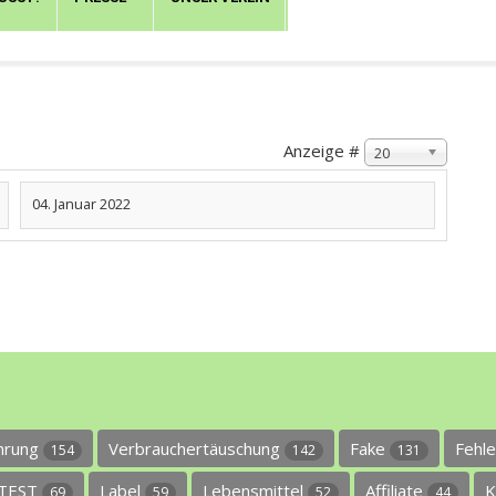
Anzeige #
20
04. Januar 2022
ührung
Verbrauchertäuschung
Fake
Fehl
154
142
131
TEST
Label
Lebensmittel
Affiliate
K
69
59
52
44