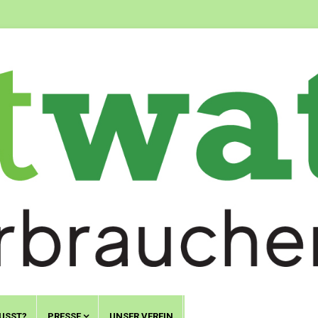
USST?
PRESSE
UNSER VEREIN