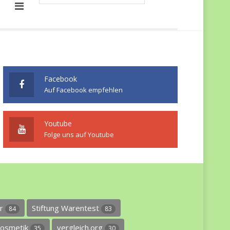
Facebook
Auf Facebook empfehlen
Youtube
Folge uns auf Youtube
er
Stiftung Warentest
84
83
osmetik
vergleich.org
35
30