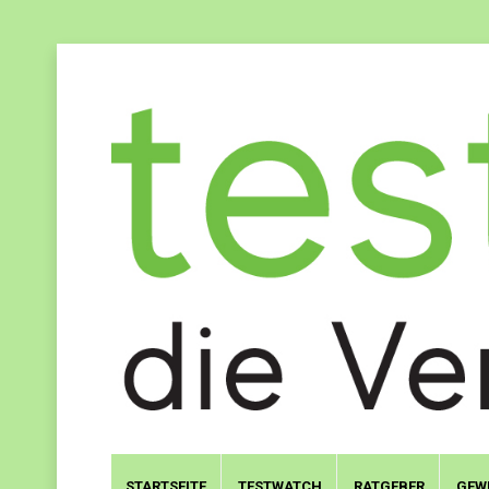
STARTSEITE
TESTWATCH
RATGEBER
GEW