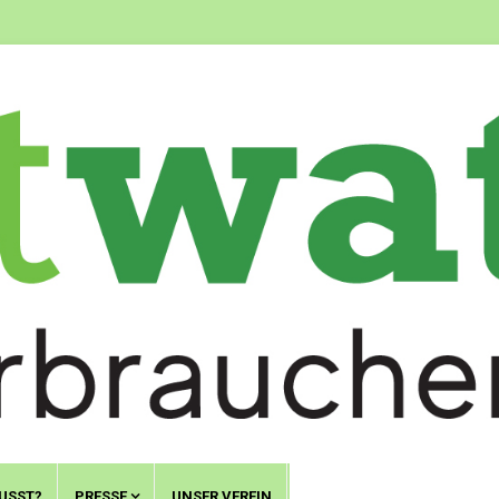
USST?
PRESSE
UNSER VEREIN