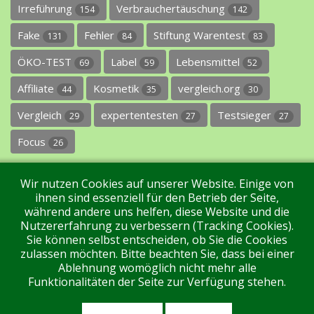
Irreführung
Verbrauchertäuschung
154
142
Fake
Fehler
Stiftung Warentest
131
84
83
ÖKO-TEST
Label
Lebensmittel
69
59
52
Affiliate
Kosmetik
vergleich.org
44
35
30
Vergleich
expertentesten
Testsieger
29
27
27
Focus
26
Wir nutzen Cookies auf unserer Website. Einige von
ihnen sind essenziell für den Betrieb der Seite,
während andere uns helfen, diese Website und die
Nutzererfahrung zu verbessern (Tracking Cookies).
Sie können selbst entscheiden, ob Sie die Cookies
Impressum
Datenschutz
Über uns
Kontakt
zulassen möchten. Bitte beachten Sie, dass bei einer
Ablehnung womöglich nicht mehr alle
Funktionalitäten der Seite zur Verfügung stehen.
Tags
Unterstützen Sie uns!
Login