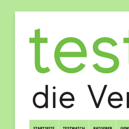
STARTSEITE
TESTWATCH
RATGEBER
GEW