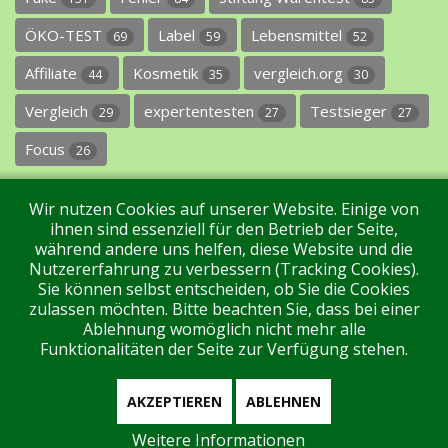
ÖKO-TEST
Label
Lebensmittel
69
59
52
Affiliate
Kosmetik
vergleich.org
44
35
30
Vergleich
expertentesten
Testsieger
29
27
27
Focus
26
Wir nutzen Cookies auf unserer Website. Einige von
ihnen sind essenziell für den Betrieb der Seite,
während andere uns helfen, diese Website und die
Nutzererfahrung zu verbessern (Tracking Cookies).
Sie können selbst entscheiden, ob Sie die Cookies
Impressum
Datenschutz
Über uns
Kontakt
zulassen möchten. Bitte beachten Sie, dass bei einer
Ablehnung womöglich nicht mehr alle
Funktionalitäten der Seite zur Verfügung stehen.
Tags
Unterstützen Sie uns!
Login
AKZEPTIEREN
ABLEHNEN
Weitere Informationen
Aktuell sind 129 Gäste und keine Mitglieder online