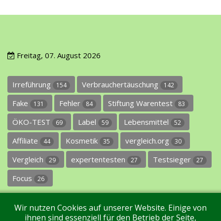
Freitag, 07. August 2026
Irreführung
Verbrauchertäuschung
154
142
Fake
Fehler
Stiftung Warentest
131
84
83
ÖKO-TEST
Label
Lebensmittel
69
59
52
Affiliate
Kosmetik
vergleich.org
44
35
30
Vergleich
expertentesten
Testsieger
29
27
27
Focus
26
Wir nutzen Cookies auf unserer Website. Einige von
ihnen sind essenziell für den Betrieb der Seite,