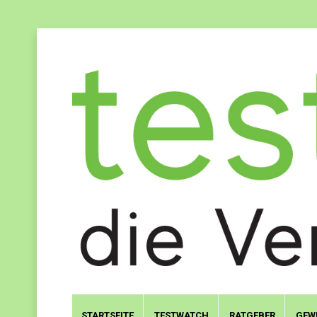
STARTSEITE
TESTWATCH
RATGEBER
GEW