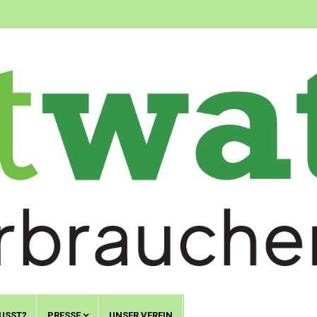
USST?
PRESSE
UNSER VEREIN