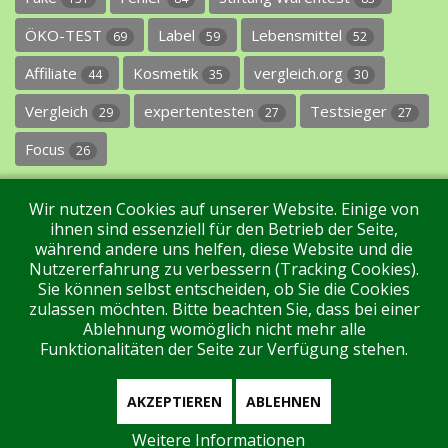
ÖKO-TEST
Label
Lebensmittel
69
59
52
Affiliate
Kosmetik
vergleich.org
44
35
30
Vergleich
expertentesten
Testsieger
29
27
27
Focus
26
Wir nutzen Cookies auf unserer Website. Einige von
ihnen sind essenziell für den Betrieb der Seite,
während andere uns helfen, diese Website und die
Nutzererfahrung zu verbessern (Tracking Cookies).
Sie können selbst entscheiden, ob Sie die Cookies
Impressum
Datenschutz
Über uns
Kontakt
zulassen möchten. Bitte beachten Sie, dass bei einer
Ablehnung womöglich nicht mehr alle
Funktionalitäten der Seite zur Verfügung stehen.
Tags
Unterstützen Sie uns!
Login
AKZEPTIEREN
ABLEHNEN
Weitere Informationen
Aktuell sind 136 Gäste und keine Mitglieder online