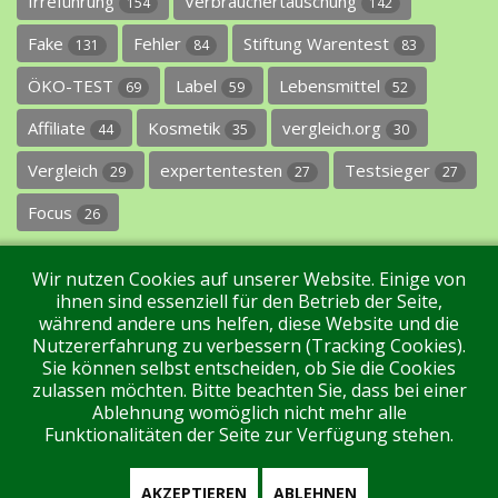
Irreführung
Verbrauchertäuschung
154
142
Fake
Fehler
Stiftung Warentest
131
84
83
ÖKO-TEST
Label
Lebensmittel
69
59
52
Affiliate
Kosmetik
vergleich.org
44
35
30
Vergleich
expertentesten
Testsieger
29
27
27
Focus
26
Wir nutzen Cookies auf unserer Website. Einige von
ihnen sind essenziell für den Betrieb der Seite,
während andere uns helfen, diese Website und die
Nutzererfahrung zu verbessern (Tracking Cookies).
Sie können selbst entscheiden, ob Sie die Cookies
Impressum
Datenschutz
Über uns
Kontakt
zulassen möchten. Bitte beachten Sie, dass bei einer
Ablehnung womöglich nicht mehr alle
Funktionalitäten der Seite zur Verfügung stehen.
Tags
Unterstützen Sie uns!
Login
AKZEPTIEREN
ABLEHNEN