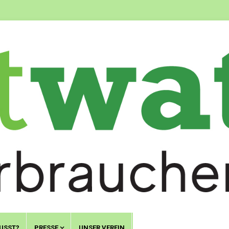
USST?
PRESSE
UNSER VEREIN