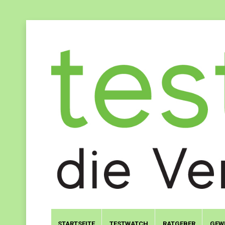
STARTSEITE
TESTWATCH
RATGEBER
GEW