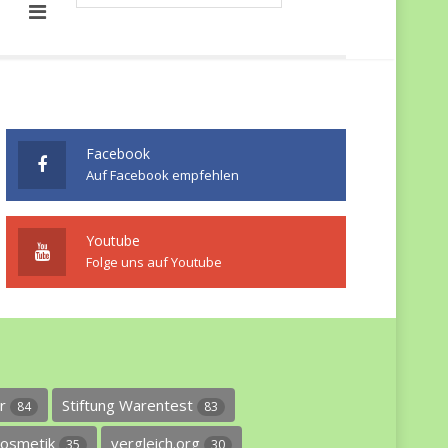
Facebook
Auf Facebook empfehlen
Youtube
Folge uns auf Youtube
er
Stiftung Warentest
84
83
osmetik
vergleich.org
35
30