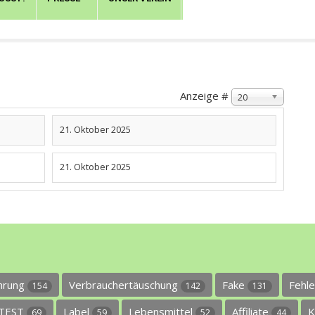
Anzeige #
20
21. Oktober 2025
21. Oktober 2025
ührung
Verbrauchertäuschung
Fake
Fehl
154
142
131
TEST
Label
Lebensmittel
Affiliate
K
69
59
52
44