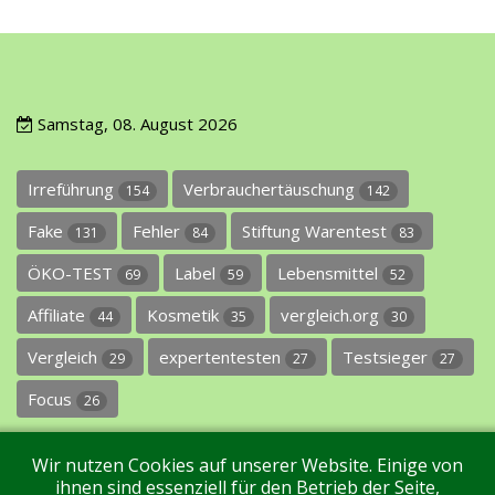
Samstag, 08. August 2026
Irreführung
Verbrauchertäuschung
154
142
Fake
Fehler
Stiftung Warentest
131
84
83
ÖKO-TEST
Label
Lebensmittel
69
59
52
Affiliate
Kosmetik
vergleich.org
44
35
30
Vergleich
expertentesten
Testsieger
29
27
27
Focus
26
Wir nutzen Cookies auf unserer Website. Einige von
ihnen sind essenziell für den Betrieb der Seite,