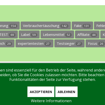
ührung
Verbrauchertäuschung
Fake
Fehl
154
142
131
TEST
Label
Lebensmittel
Affiliate
K
69
59
52
44
eich
expertentesten
Testsieger
Focus
29
27
27
26
en sind essenziell für den Betrieb der Seite, während ande
ntakt
Tags
Unterstützen Sie uns!
Login
eiden, ob Sie die Cookies zulassen möchten. Bitte beachten
Funktionalitäten der Seite zur Verfügung stehen.
AKZEPTIEREN
ABLEHNEN
Weitere Informationen