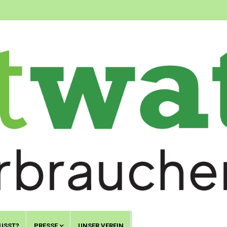
USST?
PRESSE
UNSER VEREIN