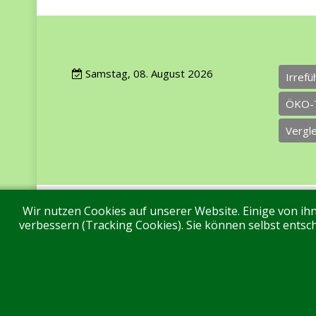
Samstag, 08. August 2026
Irref
ÖKO-
Vergl
Wir nutzen Cookies auf unserer Website. Einige von ihn
Impressum
Datenschutz
Über uns
Ko
verbessern (Tracking Cookies). Sie können selbst entsch
Aktuell sind 501 Gäste und keine Mitglieder online