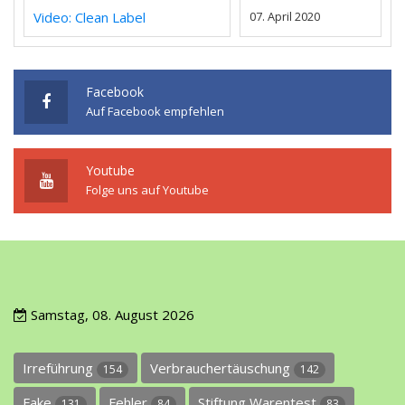
Video: Clean Label
07. April 2020
Facebook
Auf Facebook empfehlen
Youtube
Folge uns auf Youtube
Samstag, 08. August 2026
Irreführung
Verbrauchertäuschung
154
142
Fake
Fehler
Stiftung Warentest
131
84
83