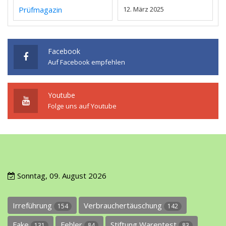
Prüfmagazin
12. März 2025
Facebook
Auf Facebook empfehlen
Youtube
Folge uns auf Youtube
Sonntag, 09. August 2026
Irreführung
Verbrauchertäuschung
154
142
Fake
Fehler
Stiftung Warentest
131
84
83