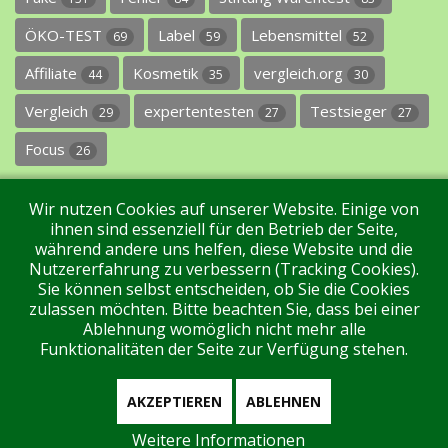
ÖKO-TEST
Label
Lebensmittel
69
59
52
Affiliate
Kosmetik
vergleich.org
44
35
30
Vergleich
expertentesten
Testsieger
29
27
27
Focus
26
Wir nutzen Cookies auf unserer Website. Einige von
ihnen sind essenziell für den Betrieb der Seite,
während andere uns helfen, diese Website und die
Nutzererfahrung zu verbessern (Tracking Cookies).
Sie können selbst entscheiden, ob Sie die Cookies
Impressum
Datenschutz
Über uns
Kontakt
zulassen möchten. Bitte beachten Sie, dass bei einer
Ablehnung womöglich nicht mehr alle
Funktionalitäten der Seite zur Verfügung stehen.
Tags
Unterstützen Sie uns!
Login
AKZEPTIEREN
ABLEHNEN
Weitere Informationen
Aktuell sind 156 Gäste und keine Mitglieder online