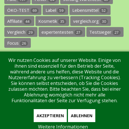
ÖKO-TEST
Label
Lebensmittel
69
59
52
Affiliate
Kosmetik
vergleich.org
44
35
30
Vergleich
expertentesten
Testsieger
29
27
27
Focus
26
Wir nutzen Cookies auf unserer Website. Einige von
ihnen sind essenziell für den Betrieb der Seite,
während andere uns helfen, diese Website und die
Nutzererfahrung zu verbessern (Tracking Cookies).
Sie können selbst entscheiden, ob Sie die Cookies
Impressum
Datenschutz
Über uns
Kontakt
zulassen möchten. Bitte beachten Sie, dass bei einer
Ablehnung womöglich nicht mehr alle
Funktionalitäten der Seite zur Verfügung stehen.
Tags
Unterstützen Sie uns!
Login
AKZEPTIEREN
ABLEHNEN
Weitere Informationen
Aktuell sind 154 Gäste und keine Mitglieder online