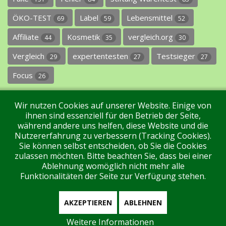
ÖKO-TEST
Label
Lebensmittel
69
59
52
Affiliate
Kosmetik
vergleich.org
44
35
30
Vergleich
expertentesten
Testsieger
29
27
27
Focus
26
Wir nutzen Cookies auf unserer Website. Einige von
ihnen sind essenziell für den Betrieb der Seite,
während andere uns helfen, diese Website und die
Nutzererfahrung zu verbessern (Tracking Cookies).
Sie können selbst entscheiden, ob Sie die Cookies
Impressum
Datenschutz
Über uns
Kontakt
zulassen möchten. Bitte beachten Sie, dass bei einer
Ablehnung womöglich nicht mehr alle
Funktionalitäten der Seite zur Verfügung stehen.
Tags
Unterstützen Sie uns!
Login
AKZEPTIEREN
ABLEHNEN
Weitere Informationen
Aktuell sind 243 Gäste und keine Mitglieder online