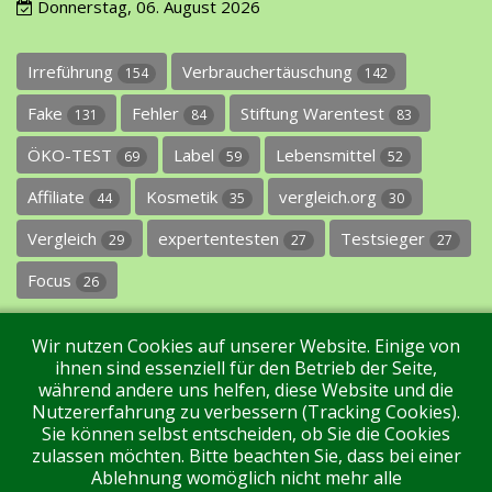
Donnerstag, 06. August 2026
Irreführung
Verbrauchertäuschung
154
142
Fake
Fehler
Stiftung Warentest
131
84
83
ÖKO-TEST
Label
Lebensmittel
69
59
52
Affiliate
Kosmetik
vergleich.org
44
35
30
Vergleich
expertentesten
Testsieger
29
27
27
Focus
26
Wir nutzen Cookies auf unserer Website. Einige von
ihnen sind essenziell für den Betrieb der Seite,
während andere uns helfen, diese Website und die
Nutzererfahrung zu verbessern (Tracking Cookies).
Sie können selbst entscheiden, ob Sie die Cookies
Impressum
Datenschutz
Über uns
Kontakt
zulassen möchten. Bitte beachten Sie, dass bei einer
Ablehnung womöglich nicht mehr alle