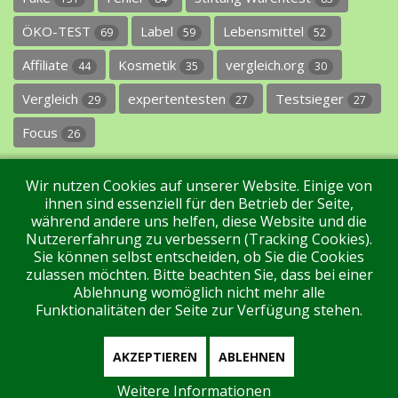
ÖKO-TEST
Label
Lebensmittel
69
59
52
Affiliate
Kosmetik
vergleich.org
44
35
30
Vergleich
expertentesten
Testsieger
29
27
27
Focus
26
Wir nutzen Cookies auf unserer Website. Einige von
ihnen sind essenziell für den Betrieb der Seite,
während andere uns helfen, diese Website und die
Nutzererfahrung zu verbessern (Tracking Cookies).
Sie können selbst entscheiden, ob Sie die Cookies
Impressum
Datenschutz
Über uns
Kontakt
zulassen möchten. Bitte beachten Sie, dass bei einer
Ablehnung womöglich nicht mehr alle
Funktionalitäten der Seite zur Verfügung stehen.
Tags
Unterstützen Sie uns!
Login
AKZEPTIEREN
ABLEHNEN
Weitere Informationen
Aktuell sind 56 Gäste und keine Mitglieder online