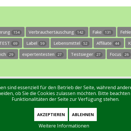
ührung
Verbrauchertäuschung
Fake
Fehl
154
142
131
TEST
Label
Lebensmittel
Affiliate
K
69
59
52
44
eich
expertentesten
Testsieger
Focus
29
27
27
26
en sind essenziell für den Betrieb der Seite, während ande
ntakt
Tags
Unterstützen Sie uns!
Login
eiden, ob Sie die Cookies zulassen möchten. Bitte beachten
Funktionalitäten der Seite zur Verfügung stehen.
AKZEPTIEREN
ABLEHNEN
Weitere Informationen