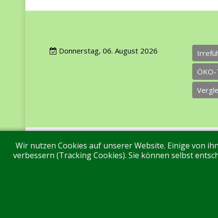
Donnerstag, 06. August 2026
Irref
ÖKO-
Vergl
Wir nutzen Cookies auf unserer Website. Einige von ihn
Impressum
Datenschutz
Über uns
Ko
verbessern (Tracking Cookies). Sie können selbst entsch
Aktuell sind 97 Gäste und keine Mitglieder online