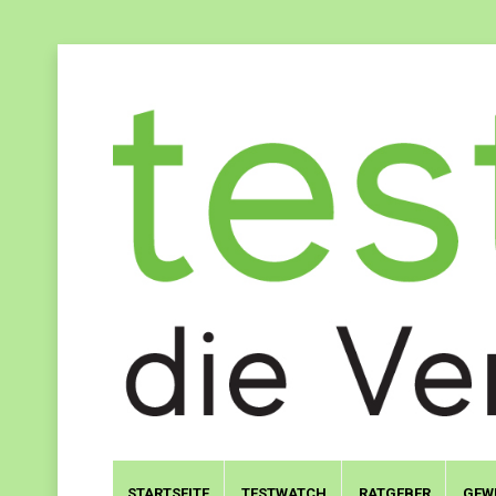
STARTSEITE
TESTWATCH
RATGEBER
GEW