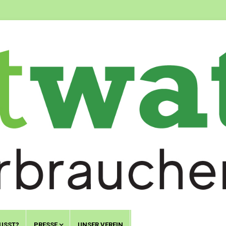
USST?
PRESSE
UNSER VEREIN