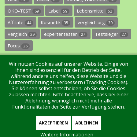
ÖKO-TEST
Label
Lebensmittel
69
59
52
Affiliate
Kosmetik
vergleich.org
44
35
30
Vergleich
expertentesten
Testsieger
29
27
27
Focus
26
Wir nutzen Cookies auf unserer Website. Einige von
ihnen sind essenziell für den Betrieb der Seite,
während andere uns helfen, diese Website und die
Nutzererfahrung zu verbessern (Tracking Cookies).
Sie können selbst entscheiden, ob Sie die Cookies
Impressum
Datenschutz
Über uns
Kontakt
zulassen möchten. Bitte beachten Sie, dass bei einer
Ablehnung womöglich nicht mehr alle
Funktionalitäten der Seite zur Verfügung stehen.
Tags
Unterstützen Sie uns!
Login
AKZEPTIEREN
ABLEHNEN
Weitere Informationen
Aktuell sind 356 Gäste und keine Mitglieder online