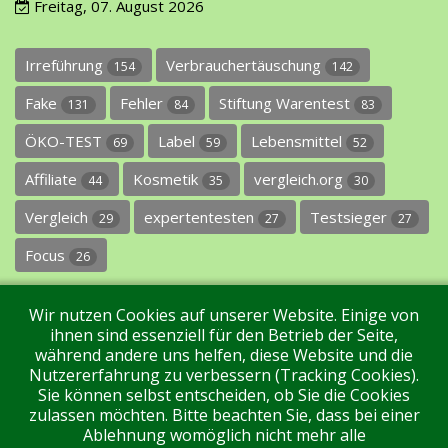
Freitag, 07. August 2026
Irreführung
Verbrauchertäuschung
154
142
Fake
Fehler
Stiftung Warentest
131
84
83
ÖKO-TEST
Label
Lebensmittel
69
59
52
Affiliate
Kosmetik
vergleich.org
44
35
30
Vergleich
expertentesten
Testsieger
29
27
27
Focus
26
Wir nutzen Cookies auf unserer Website. Einige von
ihnen sind essenziell für den Betrieb der Seite,
während andere uns helfen, diese Website und die
Nutzererfahrung zu verbessern (Tracking Cookies).
Sie können selbst entscheiden, ob Sie die Cookies
Impressum
Datenschutz
Über uns
Kontakt
zulassen möchten. Bitte beachten Sie, dass bei einer
Ablehnung womöglich nicht mehr alle