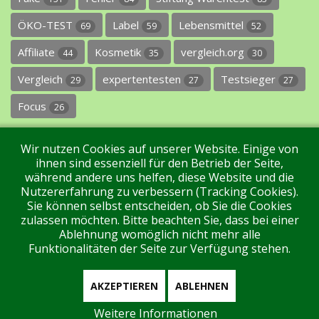
ÖKO-TEST
Label
Lebensmittel
69
59
52
Affiliate
Kosmetik
vergleich.org
44
35
30
Vergleich
expertentesten
Testsieger
29
27
27
Focus
26
Wir nutzen Cookies auf unserer Website. Einige von
ihnen sind essenziell für den Betrieb der Seite,
während andere uns helfen, diese Website und die
Nutzererfahrung zu verbessern (Tracking Cookies).
Sie können selbst entscheiden, ob Sie die Cookies
Impressum
Datenschutz
Über uns
Kontakt
zulassen möchten. Bitte beachten Sie, dass bei einer
Ablehnung womöglich nicht mehr alle
Funktionalitäten der Seite zur Verfügung stehen.
Tags
Unterstützen Sie uns!
Login
AKZEPTIEREN
ABLEHNEN
Weitere Informationen
Aktuell sind 113 Gäste und keine Mitglieder online