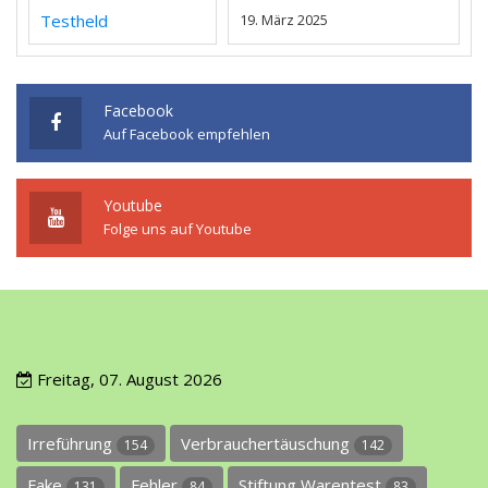
Testheld
19. März 2025
Facebook
Auf Facebook empfehlen
Youtube
Folge uns auf Youtube
Freitag, 07. August 2026
Irreführung
Verbrauchertäuschung
154
142
Fake
Fehler
Stiftung Warentest
131
84
83