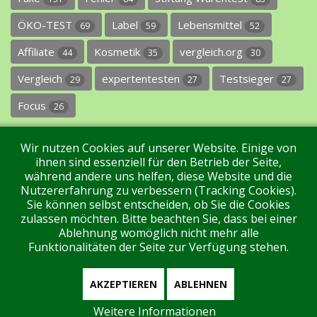
ÖKO-TEST
Label
Lebensmittel
69
59
52
Affiliate
Kosmetik
vergleich.org
44
35
30
Vergleich
expertentesten
Testsieger
29
27
27
Focus
26
Wir nutzen Cookies auf unserer Website. Einige von
ihnen sind essenziell für den Betrieb der Seite,
während andere uns helfen, diese Website und die
Nutzererfahrung zu verbessern (Tracking Cookies).
Sie können selbst entscheiden, ob Sie die Cookies
Impressum
Datenschutz
Über uns
Kontakt
zulassen möchten. Bitte beachten Sie, dass bei einer
Ablehnung womöglich nicht mehr alle
Funktionalitäten der Seite zur Verfügung stehen.
Tags
Unterstützen Sie uns!
Login
AKZEPTIEREN
ABLEHNEN
Weitere Informationen
Aktuell sind 59 Gäste und keine Mitglieder online