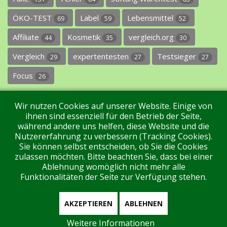
ÖKO-TEST
Label
Lebensmittel
69
59
52
Affiliate
Kosmetik
vergleich.org
44
35
30
Vergleich
expertentesten
Testsieger
29
27
27
Focus
26
Wir nutzen Cookies auf unserer Website. Einige von
ihnen sind essenziell für den Betrieb der Seite,
während andere uns helfen, diese Website und die
Nutzererfahrung zu verbessern (Tracking Cookies).
Sie können selbst entscheiden, ob Sie die Cookies
Impressum
Datenschutz
Über uns
Kontakt
zulassen möchten. Bitte beachten Sie, dass bei einer
Ablehnung womöglich nicht mehr alle
Funktionalitäten der Seite zur Verfügung stehen.
Tags
Unterstützen Sie uns!
Login
AKZEPTIEREN
ABLEHNEN
Weitere Informationen
Aktuell sind 92 Gäste und keine Mitglieder online