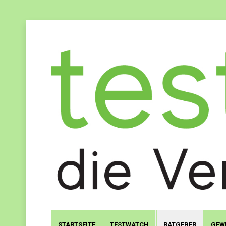
STARTSEITE
TESTWATCH
RATGEBER
GEW