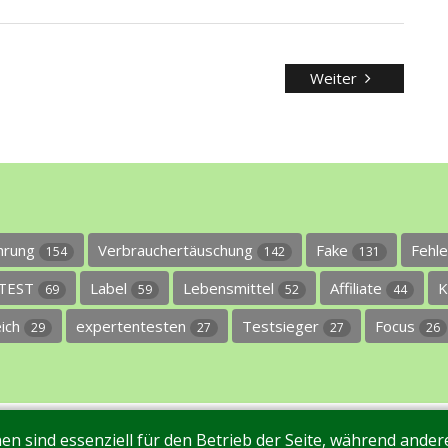
Weiter
ührung
Verbrauchertäuschung
Fake
Fehl
154
142
131
TEST
Label
Lebensmittel
Affiliate
K
69
59
52
44
eich
expertentesten
Testsieger
Focus
29
27
27
26
en sind essenziell für den Betrieb der Seite, während ande