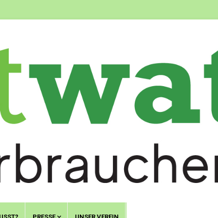
USST?
PRESSE
UNSER VEREIN