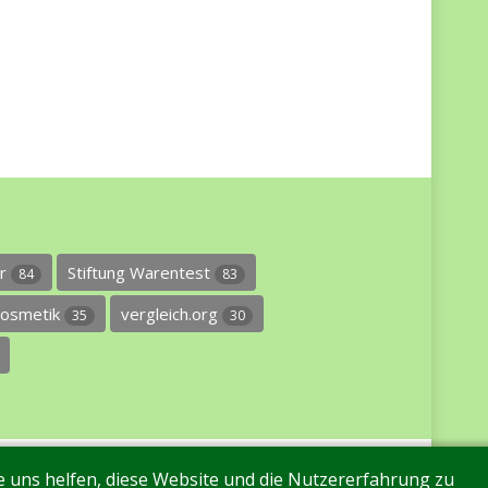
er
Stiftung Warentest
84
83
osmetik
vergleich.org
35
30
re uns helfen, diese Website und die Nutzererfahrung zu