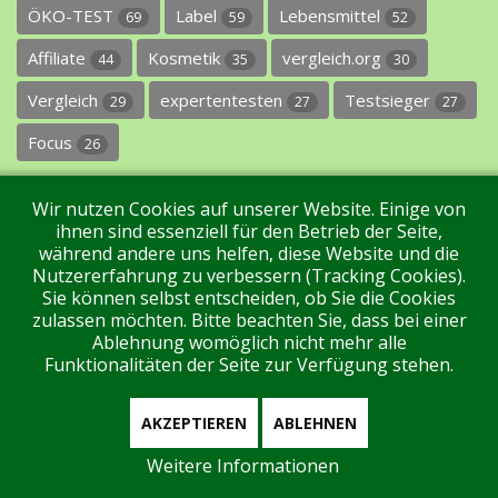
ÖKO-TEST
Label
Lebensmittel
69
59
52
Affiliate
Kosmetik
vergleich.org
44
35
30
Vergleich
expertentesten
Testsieger
29
27
27
Focus
26
Wir nutzen Cookies auf unserer Website. Einige von
ihnen sind essenziell für den Betrieb der Seite,
während andere uns helfen, diese Website und die
Nutzererfahrung zu verbessern (Tracking Cookies).
Sie können selbst entscheiden, ob Sie die Cookies
Impressum
Datenschutz
Über uns
Kontakt
zulassen möchten. Bitte beachten Sie, dass bei einer
Ablehnung womöglich nicht mehr alle
Funktionalitäten der Seite zur Verfügung stehen.
Tags
Unterstützen Sie uns!
Login
AKZEPTIEREN
ABLEHNEN
Weitere Informationen
Aktuell sind 160 Gäste und keine Mitglieder online