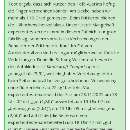
Test ergab, dass sich Nutzer des Tefal-Geräts heftig
die Finger verbrennen können. Am Deckel haben wir
mehr als 110 Grad gemessen. Beim Frittieren blieben
die Hähnchenschenkel blass. Unser Urteil: Mangelhaft.“
expertentesten.de nimmt in diesem Fall nicht nur grob
fahrlässig, sondern vorsätzlich Verbrennungen der
Benutzer der Fritteuse in Kauf. Im Fall von
Autokindersitzen sind es sogar möglicherweise tödliche
Verletzungen. Denn die Stiftung Warentest bewertet
den Autokindersitz
Kinderkraft Comfort Up
mit
„mangelhaft (5,5)“, weil ein „hohes Verletzungsrisiko
beim Seitenaufprall bei vorgeschriebener Verwendung
ohne Rückenlehne ab 25 kg“ besteht. Von
expertentesten.de wird der Sitz am 28.11.2022 um 13
Uhr 02 mit „gut (1,80)“ bewertet, um 13 Uhr 07 mit
„befriedigend (2,61)“, um 13 Uhr 09 mit „befriedigend
(2,66)“ und auf rtl.de (die Seite wird von
expertentesten.de beliefert) um 18 Uhr 47 mit „gut
(1,91)“. Unsere Einschätzung der Seite finden Sie hier: