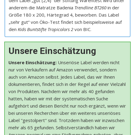
dem Label „gut (2,4)“ der Stiftung Warentest wird unter
anderem die Matratze Badenia
Trendline BT260
in der
Größe 180 x 200, Härtegrad 4, beworben. Das Label
„sehr gut“ von Öko-Test findet sich beispielsweise auf
den
Kids Buntstifte Tropicolors 2
von BIC.
Unsere Einschätzung
Unsere Einschätzung:
Unseriöse Label werden nicht
nur von Verkäufern auf Amazon verwendet, sondern
auch von Amazon selbst. Jedes Label, das wir Ihnen
dokumentieren, findet sich in der Regel auf einer Vielzahl
von Produkten. Nachdem wir mehr als 40 gefunden
hatten, haben wir mit der systematischen Suche
aufgehört und diesen Bericht nur noch ergänzt, wenn wir
bei unseren Recherchen über ein weiteres unseriöses
Label "gestolpert" sind. Trotzdem haben wir inzwischen
mehr als 65 gefunden. Selbstverständlich haben wir
Amazon zweimal um eine Stellungnahme gebeten, aber