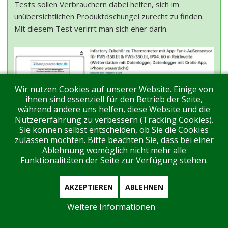
Tests sollen Verbrauchern dabei helfen, sich im
unübersichtlichen Produktdschungel zurecht zu finden.
Mit diesem Test verirrt man sich eher darin.
Wir nutzen Cookies auf unserer Website. Einige von
ihnen sind essenziell für den Betrieb der Seite,
während andere uns helfen, diese Website und die
hausgeraete-test.de:
Unsere Einschätzung der Seite
Nutzererfahrung zu verbessern (Tracking Cookies).
finden Sie hier:
Praxistests
.
Unser Fazit:
Praxistests
Sie können selbst entscheiden, ob Sie die Cookies
sind meistens nichts als subjektive
zulassen möchten. Bitte beachten Sie, dass bei einer
Meinungsäußerungen. Und es liegt in ihrem Wesen, dass
Ablehnung womöglich nicht mehr alle
sie falsch sein können.
Funktionalitäten der Seite zur Verfügung stehen.
AKZEPTIEREN
ABLEHNEN
Weitere Informationen