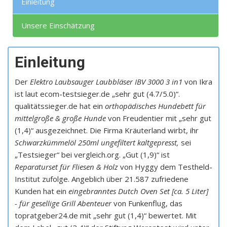
Einleitung
Unsere Einschätzung
Einleitung
Der
Elektro Laubsauger Laubbläser IBV 3000 3 in1
von Ikra
ist laut ecom-testsieger.de „sehr gut (4.7/5.0)“.
qualitätssieger.de hat ein
orthopädisches Hundebett für
mittelgroße & große Hunde
von Freudentier mit „sehr gut
(1,4)“ ausgezeichnet. Die Firma Kräuterland wirbt, ihr
Schwarzkümmelöl 250ml ungefiltert kaltgepresst,
sei
„Testsieger“ bei vergleich.org. „Gut (1,9)“ ist
Reparaturset für Fliesen & Holz
von Hyggy dem Testheld-
Institut zufolge. Angeblich über 21.587 zufriedene
Kunden hat ein
eingebranntes Dutch Oven Set [ca. 5 Liter]
- für gesellige Grill
Abenteuer
von Funkenflug, das
topratgeber24.de mit „sehr gut (1,4)“ bewertet. Mit