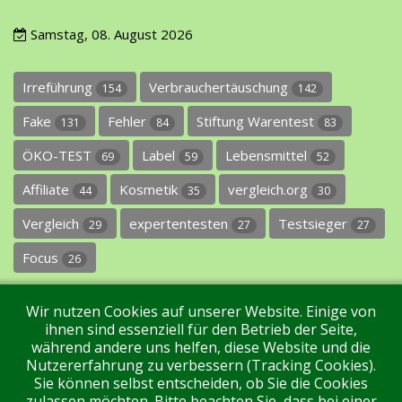
Samstag, 08. August 2026
Irreführung
Verbrauchertäuschung
154
142
Fake
Fehler
Stiftung Warentest
131
84
83
ÖKO-TEST
Label
Lebensmittel
69
59
52
Affiliate
Kosmetik
vergleich.org
44
35
30
Vergleich
expertentesten
Testsieger
29
27
27
Focus
26
Wir nutzen Cookies auf unserer Website. Einige von
ihnen sind essenziell für den Betrieb der Seite,
während andere uns helfen, diese Website und die
Nutzererfahrung zu verbessern (Tracking Cookies).
Sie können selbst entscheiden, ob Sie die Cookies
Impressum
Datenschutz
Über uns
Kontakt
zulassen möchten. Bitte beachten Sie, dass bei einer