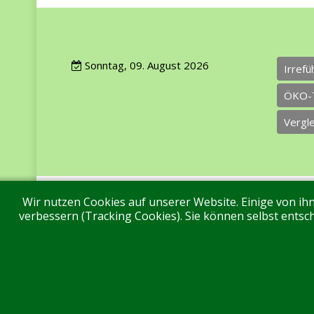
Sonntag, 09. August 2026
Irref
ÖKO-
Vergl
Wir nutzen Cookies auf unserer Website. Einige von ihn
Impressum
Datenschutz
Über uns
Ko
verbessern (Tracking Cookies). Sie können selbst entsch
Aktuell sind 44 Gäste und keine Mitglieder online