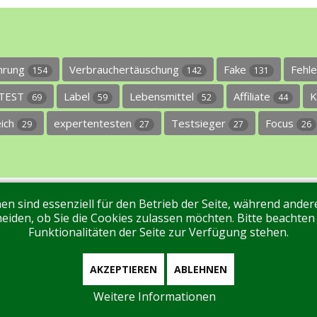
ührung
Verbrauchertäuschung
Fake
Fehl
154
142
131
TEST
Label
Lebensmittel
Affiliate
K
69
59
52
44
eich
expertentesten
Testsieger
Focus
29
27
27
26
en sind essenziell für den Betrieb der Seite, während ande
ntakt
Tags
Unterstützen Sie uns!
Login
eiden, ob Sie die Cookies zulassen möchten. Bitte beachten
Funktionalitäten der Seite zur Verfügung stehen.
AKZEPTIEREN
ABLEHNEN
Weitere Informationen