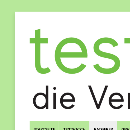
STARTSEITE
TESTWATCH
RATGEBER
GEW