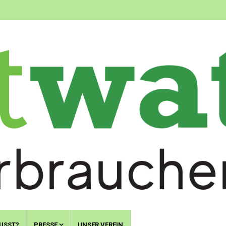
USST?
PRESSE
UNSER VEREIN