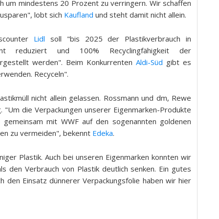
 um mindestens 20 Prozent zu verringern. Wir schaffen
usparen", lobt sich
Kaufland
und steht damit nicht allein.
iscounter
Lidl
soll "bis 2025 der Plastikverbrauch in
t reduziert und 100% Recyclingfähigkeit der
ergestellt werden". Beim Konkurrenten
Aldi-Süd
gibt es
rwenden. Recyceln".
stikmüll nicht allein gelassen. Rossmann und dm, Rewe
ng. "Um die Verpackungen unserer Eigenmarken-Produkte
wir gemeinsam mit WWF auf den sogenannten goldenen
gen zu vermeiden", bekennt
Edeka
.
iger Plastik. Auch bei unseren Eigenmarken konnten wir
s den Verbrauch von Plastik deutlich senken. Ein gutes
urch den Einsatz dünnerer Verpackungsfolie haben wir hier