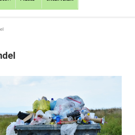
el
ndel