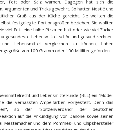
ker, Fett oder Salz warnen. Dagegen hat sich die
n, Argumenten und Tricks gewehrt. So hatten Nestlé und
tlichen Gruß aus der Küche gereicht. Sie wollten die
selbst festgelegte Portionsgrößen beziehen. Sie wollten
 viel Fett eine halbe Pizza enthält oder wie viel Zucker
das ungesundeste Lebensmittel schön und gesund rechnen.
nd Lebensmittel vergleichen zu können, haben
zugsgröße von 100 Gramm oder 100 Milliliter gefordert.
ebensmittelrecht und Lebensmittelkunde (BLL) ein "Modell
ne die verhassten Ampelfarben vorgestellt. Denn das
rten", so der "Spitzenverband" der deutschen
 Reaktion auf die Ankündigung von Danone sowie seinen
kerei Mestemacher und dem Pommes- und Chipshersteller