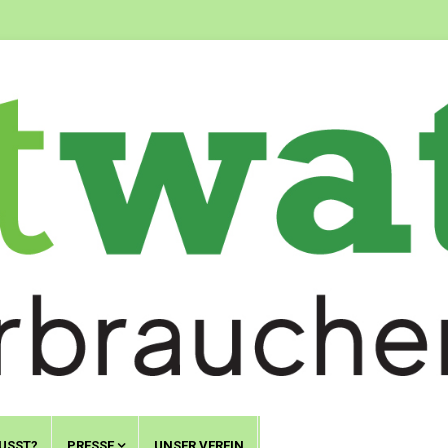
USST?
PRESSE
UNSER VEREIN