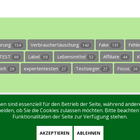
ührung
Verbrauchertäuschung
Fake
Fehl
154
142
131
TEST
Label
Lebensmittel
Affiliate
K
69
59
52
44
eich
expertentesten
Testsieger
Focus
29
27
27
26
en sind essenziell für den Betrieb der Seite, während ande
ntakt
Tags
Unterstützen Sie uns!
Login
eiden, ob Sie die Cookies zulassen möchten. Bitte beachten
Funktionalitäten der Seite zur Verfügung stehen.
AKZEPTIEREN
ABLEHNEN