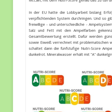
McCain, mit dem Nutri-Score genau das zu tun u
In der EU hatte die Lobbyarbeit bislang Erfol
verpflichtenden System durchringen. Und so gibt
freiwillige - und unterschiedliche - Ampelsyste
Salz und Fett mit den Ampelfarben gekennze
Gesamtbewertung erstellt. Dafür werden güns
sowie Eiweiß verrechnet mit problematischen w
schaltet dann die fünfstufige Nutri-Score Ampe
dunkelrot. Mineralwasser erhält mit "A" dunkelg