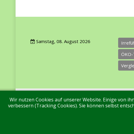
Samstag, 08. August 2026
Irref
ÖKO-
Vergl
Wir nutzen Cookies auf unserer Website. Einige von ihn
Impressum
Datenschutz
Über uns
Ko
verbessern (Tracking Cookies). Sie können selbst entsch
Aktuell sind 80 Gäste und keine Mitglieder online