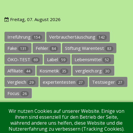
Freitag, 07. August 2026
Irreführung
Verbrauchertäuschung
154
142
Fake
Fehler
Stiftung Warentest
131
84
83
ÖKO-TEST
Label
Lebensmittel
69
59
52
Affiliate
Kosmetik
vergleich.org
44
35
30
Vergleich
expertentesten
Testsieger
29
27
27
Focus
26
Wir nutzen Cookies auf unserer Website. Einige von
ihnen sind essenziell für den Betrieb der Seite,
während andere uns helfen, diese Website und die
Nutzererfahrung zu verbessern (Tracking Cookies).